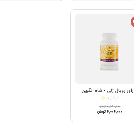
راور رویال ژلی - شاه انگبین
۱۱ / ۴.۶
۸,۵۸۰,۰۰۰ تومان
۶,۰۰۶,۰۰۰ تومان