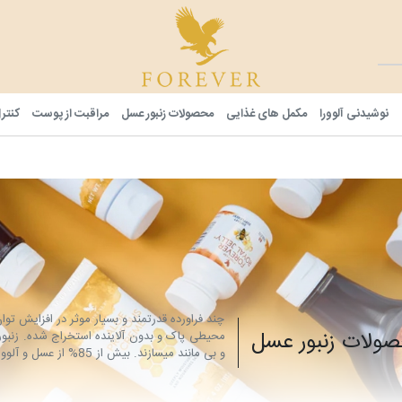
فوراور شا
نوشیدنی آلوورا
مکمل های غذایی
محصولات زنبور عسل
مراقبت از پوست
کنتر
چند فراورده قدرتمند و بسیار موثر در افزایش تو
ولات زنبور عسل
محیطی پاک و بدون آلاینده استخراج شده. زنبوره
و بی مانند میسازند. بیش از 85% از عسل و آلوورای جهان را شرکت "فوراور لیوینگ" تولید میکند.