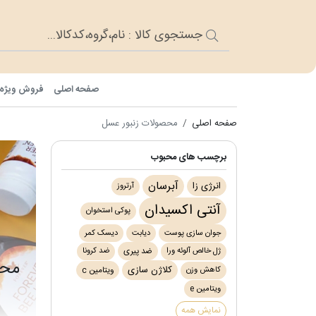
صفحه اصلی
فروش ویژه
صفحه اصلی
محصولات زنبور عسل
برچسب های محبوب
آبرسان
انرژی زا
آرتروز
آنتی اکسیدان
پوکی استخوان
جوان سازی پوست
دیابت
دیسک کمر
ژل خالص آلوئه ورا
ضد کرونا
ضد پیری
محص
کلاژن سازی
کاهش وزن
ویتامین c
ویتامین e
نمایش همه