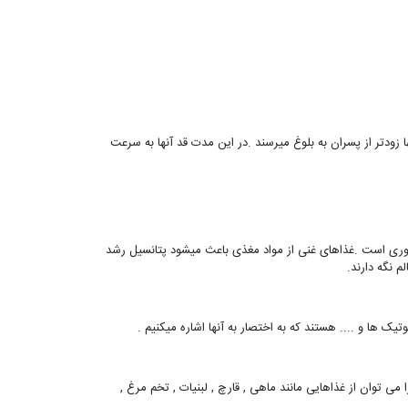
زودتر از پسران به بلوغ میرسند .در این مدت قد آنها به سرعت
ری است .غذاهای غنی از مواد مغذی باعث میشود پتانسیل رشد
م نگه دارند.
تامین عامل بسیار موثر و ضروری برای رشد و سلامت استخوان ها می باشد . ویتامین D را می توان از غذاهایی مانند ماهی , قارچ , لبنیات , تخم مرغ ,