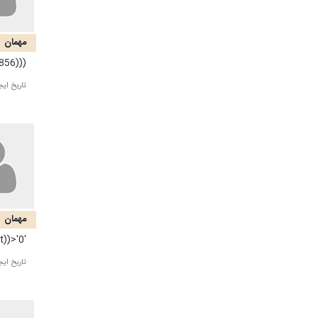
مهمان
856)))
تاریخ ایج
مهمان
'and(select'1'from/**/cast(md5(1440319471)as/**/int))>'0
تاریخ ایج