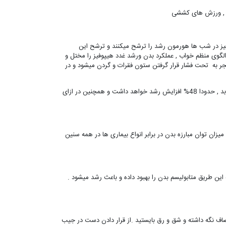
زی , ورزش های کششی
فیز در شب ها هورمون رشد را ترشح میکنند و ترشح این
گوی منظم خواب , عملکرد بدن ورشد غدد هیپوفیز را مختل و
ر به تحت فشار قرار گرفتن ستون فقرات و گردن میشود و در
براساس تحقیقات دانشمندان بر روی نوزادان , هر بار که نوزاد به موقع و در وضعیت صحیح میخوابد , حدودا 48% افزایش رشد خواهد داشت و همچنین در ازای
. میزان توان مبارزه بدن در برابر انواع بیماری ها در همه سنین
ین طریق متابولیسم بدن را بهبود داده و باعث رشد میشود .
اف نگه داشته و شق و رق بایستید .از قرار دادن دست در جیب