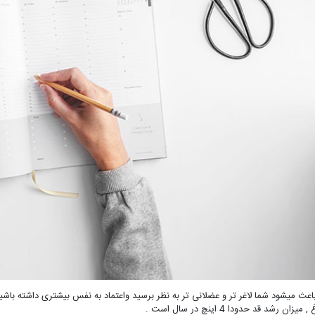
اعث میشود شما لاغر تر و عضلانی تر به نظر برسید واعتماد به نفس بیشتری داشته باشید 
زان رشد قد حدودا 4 اینچ در سال است .