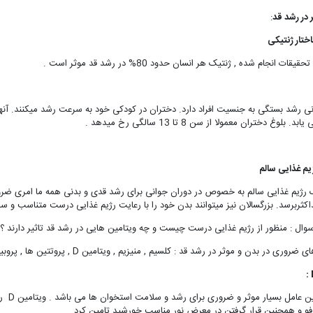
 در رشد قد
:
یقات انجام شده , ژنتیک هر انسان حدود 80% در رشد قد موثر است .
ی رشد بستگی به جنسیت افراد دارد. دختران در کودکی خود به سرعت رشد میکنند. آنها 
 بلوغ دختران معمولا از سن 8 تا 13 سالگی رخ میدهد .
یم غذایی سالم
رژیم غذایی سالم به خصوص در دوران جوانی برای رشد قدی و بدنی همه ما امری ضرو
کثربرسد. بزرگسالان نیز میتوانند بدن خود را با رعایت رژیم غذایی درست متناسب و سال
سوال : منظور از رژیم غذایی درست چیست و چه ویتامین هایی در رشد قد تاثیر دارند ؟
 بدن و موثر در رشد قد : کلسیم , منیزیم , ویتامین D , پروتتین ها , پروبیوتیک ها و .... هستند که به اختصار به آنها اشاره میکنیم .
این وی
وفو و همچنین قرار گرفتن در معرض نور مناسب خورشید تامین کرد .