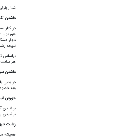
شنا , بار
داشتن الگ
در کنار ت
هورمون عا
دچار مشکا
نتیجه رشد
هر ساعت خواب اضافه 0
داشتن سی
در بدنی با
وبه خصوص 
خوردن آب 
نوشیدن آب
نوشیدن روزانه 8 لیوان آب 
رعایت طرز
همیشه مرا