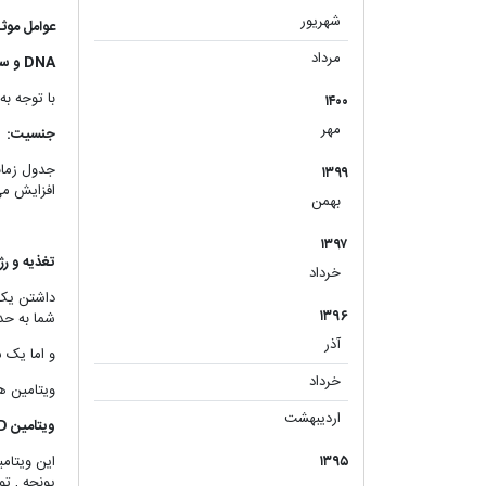
شهریور
(۱)
عوامل موثر
مرداد
(۱)
DNA و ساختار ژنتیکی
با توجه به تحق
۱۴۰۰
مهر
(۱)
جنسیت:
جدول زمان
۱۳۹۹
افزایش می یابد.
بهمن
(۱)
۱۳۹۷
تغذیه و رژ
خرداد
(۱)
داشتن یک 
۱۳۹۶
شما به حدا
آذر
(۱)
و اما یک 
خرداد
(۱)
ویتامین های ضروری در
اردیبهشت
(۱)
ویتامین D :
۱۳۹۵
یونجه , ت