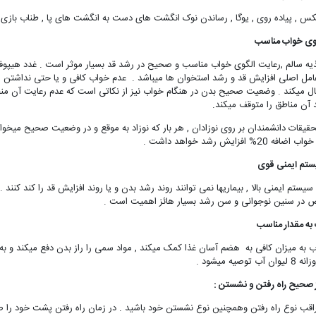
فیکس , پیاده روی , یوگا , رساندن نوک انگشت های دست به انگشت های پا , طناب با
وی خواب مناسب
غذیه سالم ,رعایت الگوی خواب مناسب و صحیح در رشد قد بسیار موثر است . غدد هیپو
مل اصلی افزایش قد و رشد استخوان ها میباشد . عدم خواب کافی و یا حتی نداشتن ال
ل میکند . وضعیت صحیح بدن در هنگام خواب نیز از نکاتی است که عدم رعایت آن منج
 آن مناطق را متوقف میکند.
2% افزایش رشد خواهد داشت .
ستم ایمنی قوی
 سیستم ایمنی بالا , بیماریها نمی توانند روند رشد بدن و یا روند افزایش قد را کند کنند 
در سنین نوجوانی و سن رشد بسیار هائز اهمیت است .
به مقدار مناسب
 به میزان کافی به هضم آسان غذا کمک میکند , مواد سمی را راز بدن دفع میکند و به ا
توصیه میشود .
 صحیح راه رفتن و نشستن :
قب نوع راه رفتن وهمچنین نوع نشستن خود باشید . در زمان راه رفتن پشت خود را ص