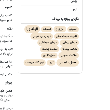
بهمن
(۳)
کلسیم :
دی
(۱)
کلسیم یکی 
تگ‎های پربازدید وبلاگ
های سویا 
روی :
آلوئه ورا
انرژی زا
اسموتی
ایموبلند
با گنجاند
درمان بی خوابی
تقویت سیستم ایمنی
ها بهبود 
درمان بیماری
درمان سوختگی
لازم به ت
زیبایی پوست
سلامت پوست
برای بالا 
سلامت عمومی
عسل خالص
اما متاسفا
عسل طبیعی
نرم کننده پوست
کرونا
تنهایی از
مکمل آرجی
ورزش
همان طور 
بهترین رو
. حتی اگر سن شما بیشتر از 18 سال است تا ر
برخی از و