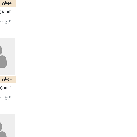
مهمان
'and/**/extractvalue(1,concat(char(126),md5(1290070953)))and'
تاریخ ایج
مهمان
"and/**/extractvalue(1,concat(char(126),md5(1548638890)))and"
تاریخ ایج