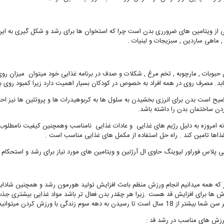
از ویتامین های ضرورری بدن است چرا که استخوان ها برای رشد و شکل گیری به این ماده 
, ماهی ساردین , سبزیجات و لبنیات .
ن حبوبات , مارچوبه , تخم مرغ , شکلات و صدف در برنامه غذایی خود میتوان میزان رو
یابد. مصرف روی در همه افراد به خصوص در کودکان بسیار اهمیت دارد زیرا کمبود روی 
وضیح است بدن برای انرزی بخشیدن به سلول ها به کربوهیدرات ها و پروتئین ها نیز احت
بردن ساختمان بدن را داشته باشد.
نه امروزه به دلیل رژیم های غذایی و عادات غذایی نامناسب وهمچنین کیفیت نامطلوب موا
 غذاها تامین کند . راه حل استفاده از مکمل های غذایی مناسب است .
 پلاس فوراور لیوینگ حاوی ال آرژنین و ویتامین های مورد نیاز برای رشد و استحکام
که همه میدانیم انجام ورزش منظم باعث افزایش تولید هورمون رشد و همچنین شادابی 
ش ها برای افزایش قد هست .زیرا هر چقدر بدن فعال تر باشد مواد غذایی بیشتری ج
سیدن به دهه سوم زندگی با ورزش کردن میتوانید چند سانتی متر به قد خود اضافه کنید .
رزش های مناسب در رشد قد :