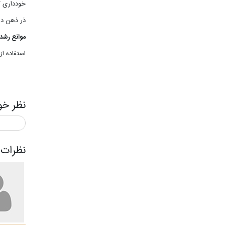
خودداری کن
ذر ذهن دا
موانع رشد 
استفاده ا
نظر خو
نظرات 9