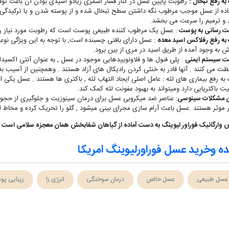
ه رفع تبخال :
رطوبت پایین عسل در کنار فشار اسمزی زیادو اسیدی بودن آن باعث توق
اده از عسل موجب مرطوب نگه داشتن سطح تبخال شده و از پوسته شدن و یا ترکیدگی ن
د و ترمیم را سرعت می بخشد.
ت رسانی به پوست
: عسل یک مرطوب کننده طبیعی پوست است که رطوبت مورد نیاز را ا
به رفع رفلاکس اسید معده
: عسل دارای بافتی چسبنده است, با توجه به این ویژگی ن
 به وجود آمده از طریق اسید در مری از بین برود.
ت سیستم ایمنی
: پلی فنول ها و فلاونوییدهایی موجود در عسل , به عنوان آنتی اکسید
ظت می کنند . آنها قادر به خنثی کردن رادیکال های آزاد هستند . وهمچنین از آسیب ب
به رفع بیماری های لثه : عامل اصلی ایجاد التهاب لثه , باکتری ها هستند . عسل یکی
 باکتریایی دارد ومیتواند به بهبود عفونت لثه کمک کند.
ن مشکلات سینوسی
: عناصر ضد میکروبی عسل برای درمان سینوزیت و جلوگیری از حجو
ر موثر هستند .عسل باعث آرام سازی مجرای بینی میشود , گلو را تحریک کرده و مخاط ا
وارگانیک فوراور لیوینگ به دست آماده از گیاهان شفابخش همان معجزه سلامی است
 وخرید عسل فوراورلیوینگ امریکا
عسل طبیعی
عسل خالص
درمان سوختگی
انرژی زا
زیبایی پ