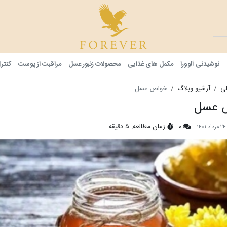
فوراور شا
نوشیدنی آلوورا
مکمل های غذایی
محصولات زنبور عسل
مراقبت از پوست
کنتر
ی
آرشیو وبلاگ
خواص عسل
 عسل
۰
زمان مطالعه: ۵ دقیقه
۱