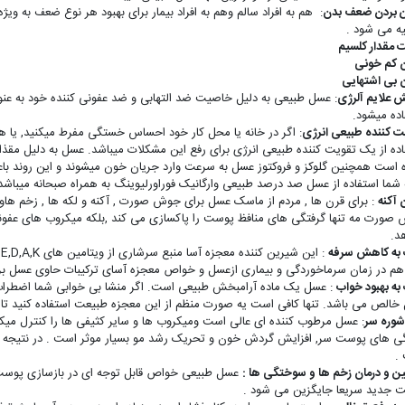
ین بردن ضعف بدن
: هم به افراد سالم وهم به افراد بیمار برای بهبود هر نوع ضعف به وی
ه می شود .
ت مقدار کلسیم
ن کم خونی
ن بی اشتهایی
 علایم آلرژی
: عسل طبیعی به دلیل خاصیت ضد التهابی و ضد عفونی کننده خود به ع
اده میشود.
ت کننده طبیعی انرژی
: اگر در خانه یا محل کار خود احساس خستگی مفرط میکنید, یا 
اده از یک تقویت کننده طبیعی انرژی برای رفع این مشکلات میباشد. عسل به دلیل مقذار
 است همچنین گلوکز و فروکتوز عسل به سرعت وارد جریان خون میشوند و این روند باع
 شما استفاده از عسل صد درصد طبیعی وارگانیک فوراورلیوینگ به همراه صبحانه میباشد تا 
 آکنه
: برای قرن ها , مردم از ماسک عسل برای جوش صورت , آکنه و لکه ها , زخم هاو 
صورت مه تنها گرفتگی های منافظ پوست را پاکسازی می کند ,بلکه میکروب های عفونی را
د.
به کاهش سرفه
:
هم در زمان سرماخوردگی و بیماری ازعسل و خواص معجزه آسای ترکیبات حاوی عسل برای 
به بهبود خواب
: عسل یک ماده آرامبخش طبیعی است. اگر منشا بی خوابی شما اضطراب و
خالص می باشد. تنها کافی است یه صورت منظم از این معجزه طبیعت استفاده کنید تا خ
شوره سر
: عسل مرطوب کننده ای عالی است ومیکروب ها و سایر کثیفی ها را کنترل میکند
گی های پوست سر, افزایش گردش خون و تحریک رشد مو بسیار موثر است . در نتیجه تر
.
ن و درمان زخم ها و سوختگی ها :
عسل طبیعی خواص قابل توجه ای در بازسازی پوست
 جدید سریعا جایگزین می شود .