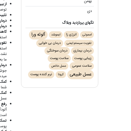
بهمن
(۳)
از ب
توصی
دی
(۱)
تثبی
درما
تگ‎های پربازدید وبلاگ
درما
کاهش
آلوئه ورا
انرژی زا
اسموتی
ایموبلند
استف
تقوی
درمان بی خوابی
تقویت سیستم ایمنی
استف
درمان بیماری
درمان سوختگی
نشده
زیبایی پوست
سلامت پوست
ما به
درمان
سلامت عمومی
عسل خالص
جوش 
عسل طبیعی
نرم کننده پوست
کرونا
میده
کمک 
شما 
کمک 
عسل 
رفع 
آلود
است 
تسکی
پوست