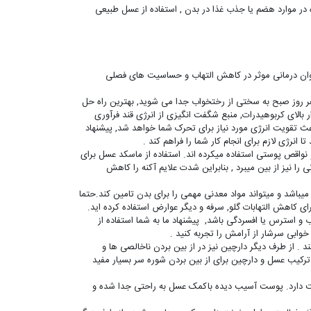
ژه در موارد هضم یا جذب غذا در بدن , استفاده از عسل طبیعی
نوان درمانی موثر در کاهش التهاب و حساسیت های فصلی
هر روز صبح به سختی از رختخواب جدا می شوید, بهترین راه حل
 بالای کربوهیدرات, منبع شگفت انگیزی از انرژی قند فرآوری
ث تقویت انرژی مورد نیاز برای تحرک شما خواهد شد, پیشنهاد
انرژی لازم برای انجام کار شما را فراهم کند .
نواقص پوستی استفاده میکرده اند. استفاده از ماسکد عسل برای
 نیز از بین میبرد , بنابراین شدت علایم آکنه را کاهش
 این شیرین کننده معجزه آسا منبع سرشاری از ویتامین های E,D,A,K میباشد و میتواند مواد معدنی مهمی را برای بدن تامین کند.حتما
کاهش التهابات گلو, سرفه و دیگر عوارض استفاده کرده اید.
 استرس یا افسردگی باشد, پیشنهاد ما به شما استفاده از
وابی سرشار از آرامش را تجربه کنید .
 . از طرف دیگر دارچین نیز در از بین بردن ناخالصی ها و
کیب عسل و دارچین برای از بین بردن شوره سر بسیار مفید
 دارد. پوست آسیب دیده باکمک عسل به راحتی جدا شده و