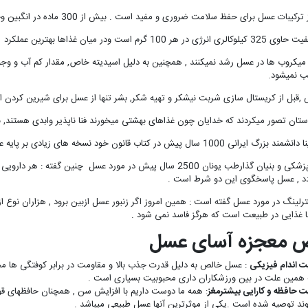
عسل برای حفظ سلامت ضروری و مفید است . بیش از 300 ماده در انگبین وجود دارد که تاثیرات مطلوب انها را نمیتوان به راحتی برشمرد .
میان غذاها بهترین عملکرد را در کمک به هضم غذا و رفع مشکلات معده دارد .
 میکروب ها در عسل رشد نمیکنند , همچنین به دلیل اسیدیته خاص, مقدار کم آب و وج
ب نمیشود.
 ,قبل از کریستال سازی شربت نیشکر و تهیه شکر, بشر تنها از عسل برای شیرین کردن ا
باستان تصور میکردند که خدایان چون غذاهای بهشتی میخورند فنا ناپذیر وابدی هستند, 
1 سال پیش در کتاب قانون خود نسخه های زیادی بر پایه عسل و موم عسل تجویز کرده است .
بقراط پدرپزشکی و بنیان گذارطب یونان 2500 سال پیش در مورد عسل 
دد , عسل پاسخگوی این دو شرط است .
لینگ در مورد عسل گفته است : همین امروز اگر زنبور عسل ازبین برود , هزاران نوع ازگ
ا غذایی در طبیعت است که هرگز فاسد نمی شود .
 معجزه آسای عسل
ت اندام فیزیکی
: عسل خالص به دلیل قدرت جذب بالا و مقاومت در برابر کوفتگی ها مخ
ه همین علت در بین ورزشکاران داری محبوبیت بسیاری است .
ت حافظه و کارایی بیشترمغز
: همه ما دوست داریم با افزایش سن , همچنان حافظهای قو
ند توصیه شده است .یکی از موثرترین آنها عسل طبیعی میباشد .