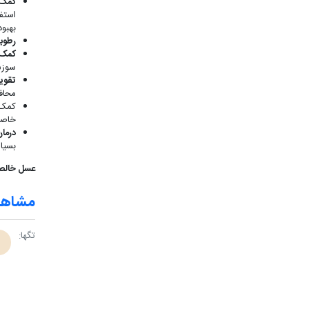
کمک ب
استف
بهبو
رطوب
کمک 
سوزش
تقوی
محاف
کمک 
خاصیت
درما
بسیا
عسل خالص 
مشاهده
تگ‎ها: