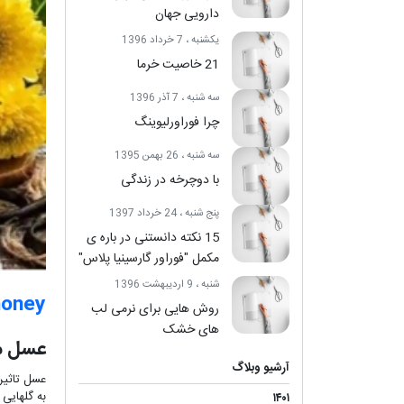
دارویی جهان
یکشنبه ، 7 خرداد 1396
21 خاصیت خرما
سه شنبه ، 7 آذر 1396
چرا فوراورلیوینگ
سه شنبه ، 26 بهمن 1395
با دوچرخه در زندگی
پنج شنبه ، 24 خرداد 1397
15 نکته دانستنی در باره ی
مکمل "فوراور گارسینیا پلاس"
شنبه ، 9 اردیبهشت 1396
honey
روش هایی برای نرمی لب
های خشک
عسل م
آرشیو وبلاگ
عسل تاثیر
به گلهایی 
۱۴۰۱