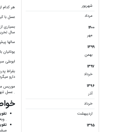
شهریور
(۱)
هر کدام از ترکیبات 
مرداد
(۱)
عسل با کیفیت حاوی 325 کیلوکالری انرژی در هر 100 گرم است ودر 
بسیاری از
۱۴۰۰
سال تخری
مهر
(۱)
سالها پیش
۱۳۹۹
یونانیان 
بهمن
(۱)
ابوعلی سینا دانشمند بزرگ ایرانی 000
۱۳۹۷
خرداد
(۱)
دارو میگر
۱۳۹۶
موریس متر
. عسل تنه
آذر
(۱)
خواص
خرداد
(۱)
اردیبهشت
تقوی
(۱)
. وب
تقوی
۱۳۹۵
میشو