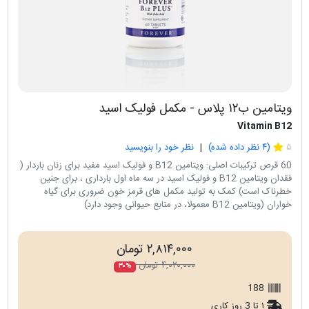
ویتامین ب۱۲ پلاس - مکمل فولیک اسید
Vitamin B12
۵
(
۴
نظر داده شده)
نظر خود را بنویسید
60 قرص ترکیبات اصلی: ویتامین B12 و فولیک اسید مفيد برای زنان باردار (
فقدان ويتامين B12 و فوليک اسيد در سه ماه اول بارداری ، برای جنين
خطرناک است) کمک به تولید مکمل های قرمز خون ضروری برای گياه
خواران (ويتامين B12 معمولا، در منابع حيوانی وجود دارد)
۲,۸۱۴,۰۰۰ تومان
۴,۰۲۰,۰۰۰ تومان
۳۰%
188
۱ تا 3 روز کاری