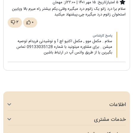
۵ امتیاز
تاریخ:
۱۵ مهر ۱۴۰۱ | ۲۲:۰۰
از:
مهمان
سلام برا درد زانو یک زانوم درد میگیره وقتی،یکم بیشتر راه میرم بالا وپایین
استخوان زانوم درد میگیره چی،پیشنهاد میکنید
۲
۰
پاسخ کارشناس
سلام . مکمل موو , مکمل اکتیو اچ آ و نوشیدنی فریدام توصیه
میشن . برای مشاوره میتونید با شماره 09133035128 تماس
بگیرین یا از طریق واتس آپ در ارتباط باشین
اطلاعات
خدمات مشتری