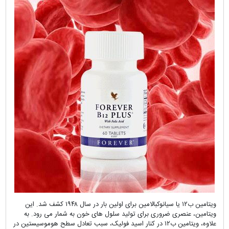
ویتامین ب۱۲ یا سیانوکبالامین برای اولین بار در سال ۱۹۴۸ کشف شد. این
ویتامین، عنصری ضروری برای تولید سلول های خون به شمار می رود. به
علاوه، ویتامین ب۱۲ در کنار اسید فولیک، سبب تعادل سطح هوموسیستین در