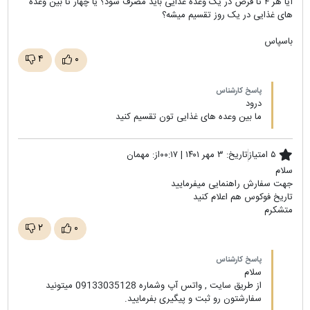
آیا هر ۴ تا قرص در یک وعده غذایی باید مصرف شود؟ یا چهار تا بین وعده
های غذایی در یک روز تقسیم میشه؟
باسپاس
۴
۰
پاسخ کارشناس
درود
ما بین وعده های غذایی تون تقسیم کنید
۵ امتیاز
تاریخ:
۳ مهر ۱۴۰۱ | ۰۰:۱۷
از:
مهمان
سلام
جهت سفارش راهنمایی میفرمایید
تاریخ فوکوس هم اعلام کنید
متشکرم‌
۲
۰
پاسخ کارشناس
سلام
از طریق سایت , واتس آپ وشماره 09133035128 میتونید
سفارشتون رو ثبت و پیگیری بفرمایید.