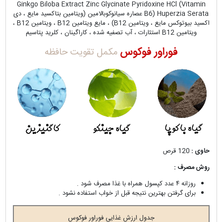
Ginkgo Biloba Extract Zinc Glycinate Pyridoxine HCl (Vitamin
B6) Huperzia Serata عصاره سیانوکوبالامین (ویتامین بتاکسید مایع ، دی
اکسید بیوتوکس مایع ، ویتامین B12) ، مایع ویتامین B12 ، ویتامین B12 ،
ویتامین B12 استئارات ، آب تصفیه شده ، کاراگینان ، کلرید پتاسیم
فوراور فوکوس
مکمل تقویت حافظه
حاوی :
120 قرص
روش مصرف :
روزانه ۴ عدد کپسول همراه با غذا مصرف شود .
برای گرفتن بهترین نتیجه قبل از خواب استفاده نشود .
جدول ارزش غذایی فوراور فوکوس