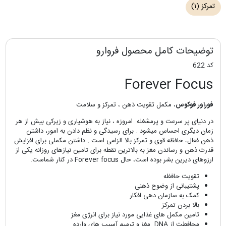
تمرکز
(۱)
توضیحات کامل محصول فروارو
کد 622
Forever Focus
فوراور فوکوس
، مکمل تقویت ذهن ، تمرکز و سلامت
در دنیای پر سرعت و پرمشغله امروزه ، نیاز به هوشیاری و زیرکی بیش از هر
زمان دیگری احساس میشود . برای رسیدگی و نظم دادن به امور، داشتن
ذهن فعال، حافظه قوی و تمرکز بالا الزامی است .‌ داشتن مکملی برای افزایش
قدرت ذهن و رساندن مغز به بالاترین نقطه برای تامین نیازهای روزانه یکی از
ارزوهای دیرین بشر بوده است، حال Forever focus در کنار شماست.
تقویت حافظه
پشتیبانی از وضوح ذهنی
کمک به سازمان دهی افکار
بالا بردن تمرکز
تامین مکمل های غذایی مورد نیاز برای انرژی مغز
محافطت از DNA مغز و ترمیم آسیب های وارده