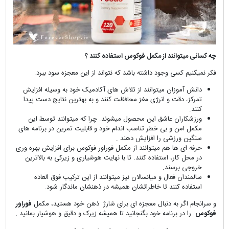
چه کسانی میتوانند از مکمل فوکوس استفاده کنند ؟
فکر نمیکنیم کسی وجود داشته باشد که نتواند از این معجزه سود ببرد.
دانش آموزان میتوانند از تلاش های آکادمیک خود به وسیله افزایش
تمرکز، دقت و انرژی مغز محافظت کنند و به بهترین نتایج دست پیدا
کنند.
ورزشکاران عاشق این محصول میشوند. چرا که میتوانند توسط این
مکمل امن و بی خطر تناسب اندام خود و قابلیت تمرین در برنامه های
سنگین ورزشی را افزایش دهند .
حرفه ای ها هم میتوانند از مکمل فوراور فوکوس برای افزایش بهره وری
در محل کار، استفاده کنند. تا با نهایت هوشیاری و زیرکی به بالاترین
خروجی برسند.
سالمندان فعال و میانسالان نیز میتوانند از این ترکیب فوق العاده
استفاده کنند تا خاطراتشان همیشه در ذهنشان ماندگار شود.
و سرانجام اگر به دنبال معجزه ای برای شارژ ذهن خود هستید، مکمل
فوراور
فوکوس
را در برنامه خود بگنجانید تا همیشه زیرک و دقیق و هوشیار بمانید .