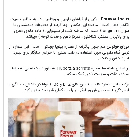
Forever focus
ترکیبی از گیاهان دارویی و ویتامین ها به منظور تقویت
آگاهی ذهن است. ساخت این مکمل الهام گرفته از تحقیقات دانمشندان با
عنوان Conginzin است. که ساخته شده از ستینولین ( ماده مغذی مغزی
برای بالابردن عملکرد شناختی ، تمرکز ذهن و قدرت توجه ) میباشد .
فوراور فوکوس
هم چنین برگرفته از
عصاره بیلوبا جینکو
است ‌. این عصاره از
نوعی گیاه دارویی مورد استفاده در طب سنتی با خواص سازگار برای بهبود
قدرت ذهن و دقت .
بر اساس یافته ها عصاره Huperzia serrata به طور کاملا طبیعی به حفظ
تمرکز ، دقت و سلامت ذهن کمک میکند ‌‌.
ترکیب این عصاره ها با ویتامین های B12 و B6 ( توانا در کاهش خستگی و
فرسودگی ) محصول فوراور فوکوس را به مکملی قدرتمند تبدیل کرد .