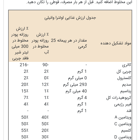
این مخلوط اضافه کنید. قبل از هر بار مصرف، قوطی را تکان دهید.
جدول ارزش غذایی اولترا وانیلی
٪ ارزش
٪ ارزش
روزانه پودر
مقدار در هر پیمانه 25
روزانه پودر
مخلوط در
مواد تشکیل دهنده
گرمی
مخلوط در
300 میلی
آب
لیتر شیر
فاقد چربی
کالری
-
-
90
-
216
چربی کل
1 گرم
2٪
2٪
کلسترول
0 میلی گرم
0٪
2٪
سدیم
293 میلی گرم
12٪
20٪
پتاسیم
40 میلی گرم
1٪
15٪
کربوهیدرات کل
4 گرم
1٪
7٪
فیبر رژیمی
1 گرم
4٪
4٪
قند
1 گرم
-
-
ویتامین Α
40٪
50٪
ویتامین C
50٪
50٪
کلسیم
20٪
55٪
ویتامین D
30٪
50٪