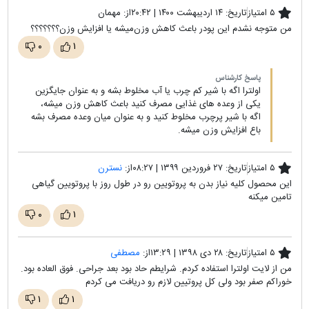
۵ امتیاز
تاریخ:
۱۴ اردیبهشت ۱۴۰۰ | ۲۰:۴۲
از:
مهمان
من متوجه نشدم این پودر باعث کاهش وزن‌میشه یا افزایش وزن؟؟؟؟؟؟؟
۰
۱
پاسخ کارشناس
اولترا اگه با شیر کم چرب یا آب مخلوط بشه و به عنوان جایگزین
یکی از وعده های غذایی مصرف کنید باعث کاهش وزن میشه،
اگه با شیر پرچرب مخلوط کنید و به عنوان میان وعده مصرف بشه
باع افزایش وزن میشه.
۵ امتیاز
تاریخ:
۲۷ فروردین ۱۳۹۹ | ۰۸:۲۷
از:
نسترن
این محصول کلیه نیاز بدن به پروتویین رو در طول روز با پروتویین گیاهی
تامین میکنه
۰
۱
۵ امتیاز
تاریخ:
۲۸ دی ۱۳۹۸ | ۱۳:۲۹
از:
مصطفی
من از لایت اولترا استفاده کردم. شرایطم حاد بود بعد جراحی. فوق العاده بود.
خوراکم صفر بود ولی کل پروتیین لازم رو دریافت می کردم
۱
۱