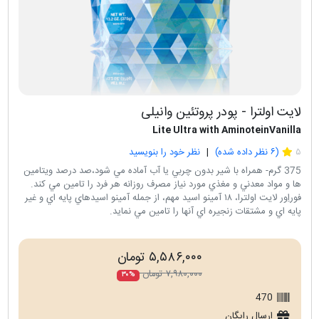
لایت اولترا - پودر پروتئین وانیلی
Lite Ultra with AminoteinVanilla
۵
(
۶
نظر داده شده)
نظر خود را بنویسید
375 گرم- همراه با شیر بدون چربي یا آب آماده مي شود،صد درصد ويتامين
ها و مواد معدني و مغذي مورد نياز مصرف روزانه هر فرد را تامين مي كند.
فوراِور لايت اولترا، ۱۸ آمينو اسيد مهم، از جمله آمينو اسيدهاي پايه اي و غير
پايه اي و مشتقات زنجيره اي آنها را تامين مي نماید.
۵,۵۸۶,۰۰۰ تومان
۷,۹۸۰,۰۰۰ تومان
۳۰%
470
ارسال رایگان