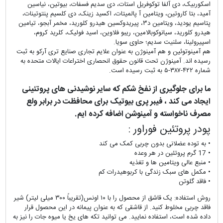
اسکوربیک، دی آلفا توکوفریل استات، دی سدیم فسفات، بیوتین، نیاسین
آمید، بتا کاروتین، ویتامین آ پالمیتات، اکسید زینک، دی کلسیم پنتوتینات،
پتاسیم یودید، ویتامین د۳، پیریدوکسین هیدرو کلورید، مخمر آبجو، تیامین
هیدرو کلورید، سیانوکوبالامین، ریبو فلاوین، اسید فولیک، کلرید کروم،
اسپیرولینا، سلنیت سدیم؛ حاوی سویا.
هم آمینوتوئین و هم آمینوژن به عنوان علایم تجاری صنایع تری آرکو به ثبت
رسیده اند. آمینوژن تحت قانون حقوق انحصاری اختراعات ایالات متحده به
شماره ۴۲۲-۳۸۷-۵ به ثبت رسیده است.
ما برای جلوگیری از نفخ شکم که سایر نوشیدنی های پروتئینی
ایجاد می کند ، فیبر پری بیوتیک برای محافظت در برابر ولع
مصرف ناخواسته و آمینوشن اضافه کرده ایم.
پودر پروتئین فوراور :
• به توده عضلانی بدون چربی کمک می کند
• 17 گرم پروتئین در هر وعده
• منبع عالی ویتامین ها و تغذیه
• مکمل های سبک زندگی با کربوهیدرات کم
• فاقد گلوتن
روش استفاده: یک قاشق از محصول را با ۱۰ اونس(تقریباً ۳۰۰ میلی لیتر) شیر
فاقد چربی مخلوط کنید. از قاشقی که به عنوان پیمانه در این محصول قرار
داده شده است، استفاده نمایید. می توانید تکه های یخ یا میوه جات را نیز به