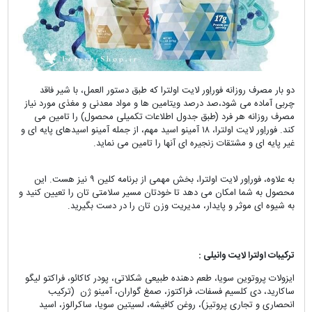
دو بار مصرف روزانه فوراِور لایت اولترا که طبق دستور العمل، با شیر فاقد
چربی آماده می شود،صد درصد ویتامین ها و مواد معدنی و مغذی مورد نیاز
مصرف روزانه هر فرد (طبق جدول اطلاعات تکمیلی محصول) را تامین می
کند. فوراِور لایت اولترا، ۱۸ آمینو اسید مهم، از جمله آمینو اسیدهای پایه ای و
غیر پایه ای و مشتقات زنجیره ای آنها را تامین می نماید.
به علاوه، فوراِور لایت اولترا، بخش مهمی از برنامه کلین ۹ نیز هست. این
محصول به شما امکان می دهد تا خودتان مسیر سلامتی تان را تعیین کنید و
به شیوه ای موثر و پایدار، مدیریت وزن تان را در دست بگیرید.
ترکیبات اولترا لایت وانیلی :
ایزولات پروتوین سویا، طعم دهنده طبیعی شکلاتی، پودر کاکائو، فراکتو لیگو
ساکارید، دی کلسیم فسفات، فراکتوز، صمغ گواران، آمینو ژن (ترکیب
انحصاری و تجاری پروتیز)، روغن کافیشه، لسیتین سویا، ساکرالوز، اسید