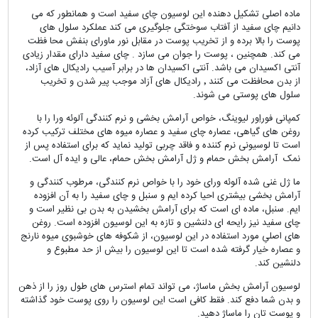
ماده اصلی تشکیل دهنده این لوسیون چای سفید است و همانطور که می
دانیم چای سفید از آفتاب سوختگی جلوگیری می کند عملکرد سلول های
پوست را بالا برده و از تخریب پوست در مقابل نور ماورای بنفش محا فظت
می کند. همچنین ، پوست را جوان می سازد . چای سفید دارای مقدار زیادی
آنتی اکسیدان می باشد. آنتی اکسیدان ها در برابر آسیب رادیکال های آزاد،
از بدن محافظت می کنند ٬ رادیکال های آزاد موجب پیر شدن و تخریب
سلول های پوستی می شوند.
کمپانی فوراِور لیوینگ، خواص آرامش بخشی و نرم کنندگی آلوئه ورا را با
روغن های گیاهی، عصاره چای سفید و عصاره میوه های مختلف ترکیب کرده
است تا لوسیونی نرم کننده و فاقد چربی تولید نماید که برای استفاده پس از
نمک آرامش بخش حمام و ژل آرامش بخش حمام، عالی و ایده آل است.
ما ژل غنی شده آلوئه ورای خود را با خواص نرم کنندگی، مرطوب کنندگی و
آرامش بخشی بیشتری احیا کرده ایم و سنبل و چای سفید را به آن افزوده
ایم. سنبل، ماده ای است که برای آرامش بخشیدن به بدن بی نظیر است و
چای سفید نیز رایحه ای دلنشین و تازه به این لوسیون افزوده است. روغن
های اصلیِ مورد استفاده در این لوسیون، از شکوفه های خوشبوی میوه نارنج
و عصاره خیار گرفته شده است تا این لوسیون را بیش از حد مطبوع و
دلنشین کند.
لوسیون آرامش بخش ماساژ، می تواند تمام استرس های طول روز را از ذهن
و بدن شما دفع کند. فقط کافی است این لوسیون را روی پوست خود گذاشته
و پوست تان را ماساژ دهید.