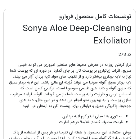
توضیحات کامل محصول فروارو
Sonya Aloe Deep-Cleansing
Exfoliator
کد 278
قرار گرفتن روزانه در معرض محیط های صنعتی امروزی می تواند خیلی
سریع، اثرات زیانباری بر پوست تان بر جای گذارد. در دوره ای که پوست شما
نیاز به لایه برداری بیشتر دارد و از التهاب های مواد لایه بردار، آزار می بیند،
لایه بردار عمیق آلوئه سونیا می تواند گزینه ای عالی باشد. این لایه بردار عمیق
که حاوی آلوئه و دانه های طبیعی جوجوبا است، ترکیبی کامل است که
احساس نرمی و طراوت را به پوست شما باز می گرداند. آلوئه، فرایند مرطوب
سازی پوست را به بهترین نحو انجام می دهد و در عین حال، دانه های
جوجوبا، پاکیزگی عمیق و فراوانی برای پوست تان به ارمغان می آورد.
محتوی: ۱۱۸ میلی لیتر کرم لایه برداری
قیمت مصرف کننده: ۹۰٫۷۵ درهم امارات
روش استفاده: این محصول را هفته ای تقریبا دو بار پس از استفاده از پاک
کننده پیرایشگر آلوئه سونیا استفاده کنید. ابتدا صورت را با آب مرطوب نمایید،