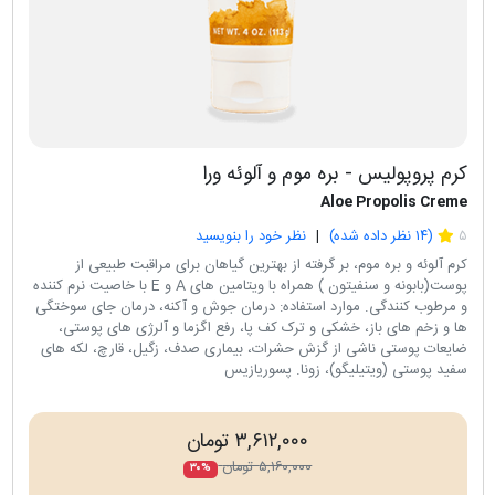
کرم پروپولیس - بره موم و آلوئه ورا
Aloe Propolis Creme
۵
(
۱۴
نظر داده شده)
نظر خود را بنویسید
کرم آلوئه و بره موم، بر گرفته از بهترين گياهان برای مراقبت طبيعی از
پوست(بابونه و سنفيتون ) همراه با ويتامين های A و E با خاصیت نرم کننده
و مرطوب کنندگی. موارد استفاده: درمان جوش و آکنه، درمان جای سوختگی
ها و زخم های باز، خشکی و ترک کف پا، رفع اگزما و آلرژی های پوستی،
ضايعات پوستی ناشی از گزش حشرات، بيماری صدف، زگيل، قارچ، لکه های
سفيد پوستی (ويتيليگو)، زونا. پسوریازیس
۳,۶۱۲,۰۰۰ تومان
۵,۱۶۰,۰۰۰ تومان
۳۰%