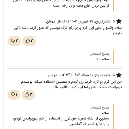
کرم پروپولیس حاوی بره موم و آلورای خالص بهترین درمان برای
از بین بردن جای بخیه و رد زخم است
۵ امتیاز
تاریخ:
۲۱ شهریور ۱۴۰۲ | ۰۱:۴۰
از:
مهمان
سلام وقتتون بخیر این کرم برای رفع ترک پوستی که هنوز قرمز باشه تاثیر
داره؟؟
۲
۲
پاسخ کارشناس
سلام بله
۵ امتیاز
تاریخ:
۱۰ مرداد ۱۴۰۲ | ۱۲:۳۴
از:
مهمان
من این کرم رو تازه خریداری کردم و یهفتس استفاده میکنم پوستمم
فوق‌العاده خشک هس اما این کرم عااااالیه عاااالی
۱
۲
پاسخ کارشناس
سلام
ممنون از اینکه تجربه خودتون از استفاده از کرم پروپولیس فوراور
را با ما به اشتراک گذاشتین