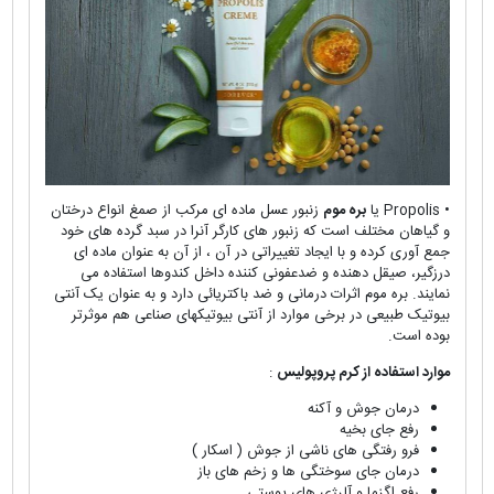
• Propolis یا
بره موم
زنبور عسل ماده ای مرکب از صمغ انواع درختان
و گیاهان مختلف است که زنبور های کارگر آنرا در سبد گرده های خود
جمع آوری کرده و با ایجاد تغییراتی در آن ، از آن به عنوان ماده ای
درزگیر، صیقل دهنده و ضدعفونی کننده داخل کندوها استفاده می
نمایند. بره موم اثرات درمانی و ضد باکتریائی دارد و به عنوان یک آنتی
بیوتیک طبیعی در برخی موارد از آنتی بیوتیکهای صناعی هم موثرتر
بوده است.
موارد استفاده از کرم پروپولیس
:
درمان جوش و آکنه
رفع جای بخیه
فرو رفتگی های ناشی از جوش ( اسکار )
درمان جای سوختگی ها و زخم های باز
رفع اگزما و آلرژی های پوستی