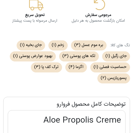
مرجوعی سفارش
تحویل سریع
امکان بازگشت محصول به هر دلیل
ارسال مرسوله با پست پیشتاز
بره موم عسل
(۳)
زخم
(۱)
جای بخیه
(۱)
تگ های کالا:
جای زگیل
(۱)
لکه های پوستی
(۳)
بهبود عوارض پوستی
(۱)
حساسیت فصلی
(۱)
اگزما
(۴)
ترک کف پا
(۳)
پسوریازیس
(۲)
توضیحات کامل محصول فروارو
Aloe Propolis Creme