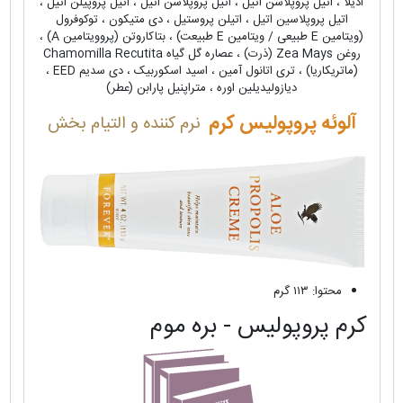
ادیلا ، اتیل پروپلاسن اتیل ، اتیل پروپلاسن اتیل ، اتیل پروپیلن اتیل ،
اتیل پروپلاسین اتیل ، اتیلن پروستیل ، دی متیکون ، توکوفرول
(ویتامین E طبیعی / ویتامین E طبیعت) ، بتاکاروتن (پروویتامین A) ،
روغن Zea Mays (ذرت) ، عصاره گل گیاه Chamomilla Recutita
(ماتریکاریا) ، تری اتانول آمین ، اسید اسکوربیک ، دی سدیم EED ،
دیازولیدیلین اوره ، متراپنیل پارابن (عطر)
آلوئه پروپولیس کرم
نرم کننده و التیام بخش
محتوا: ۱۱۳ گرم
کرم پروپولیس - بره موم