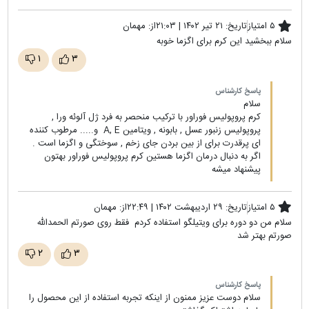
۵ امتیاز
تاریخ:
۲۱ تیر ۱۴۰۲ | ۲۱:۰۳
از:
مهمان
سلام ببخشید این کرم برای اگزما خوبه
۱
۳
پاسخ کارشناس
سلام
کرم پروپولیس فوراور با ترکیب منحصر به فرد ژل آلوئه ورا ,
پروپولیس زنبور عسل , بابونه , ویتامین A, E و..... مرطوب کننده
ای پرقدرت برای از بین بردن جای زخم , سوختگی و اگزما است .
اگر به دنبال درمان اگزما هستین کرم پروپولیس فوراور بهتون
پیشنهاد میشه
۵ امتیاز
تاریخ:
۲۹ اردیبهشت ۱۴۰۲ | ۲۲:۴۹
از:
مهمان
سلام من دو دوره برای ویتیلگو استفاده کردم فقط روی صورتم الحمدالله
صورتم بهتر شد
۲
۳
پاسخ کارشناس
سلام دوست عزیز ممنون از اینکه تجربه استفاده از این محصول را