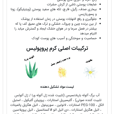
ضایعات پوستی ناشی از گزش حشرات
بیماری صدف، زگیل، قارچ، لکه های سفید پوستی (ویتیلیگو)، زونا
و پسوریازیس
جلوگیری و رفع التهابات پوستی در زمان استفاده از پوشک
از بین برنده چین و چروک، خشکی و ترک های عمیق کف پا که
بیشتر در فصل سرما و در هوای خشک ایجاد و گسترش میابد را
التیام میدهد
حساسیت و سوختگی و آسیب های پوست کودک
ترکیبات اصلی کرم پروپولیس
لیست مواد تشکیل دهنده
آب برگ آلوئه باربادنسیس (تثبیت شده ژل آلوئه ورا / ژل آلوئس
تثبیت کننده صوتی) ، گلیسیریل استئارات ، پروپیلن گلیکول ، استیل
الکل ، PEG-100 استئارات ، لانولین ، سوربیتول ، اتیل هگزیل پالمیتات
، اتیل هگزیل استئارات ، دی اتیل اتو الاكستانسیل ، اتیل پروپلاسین